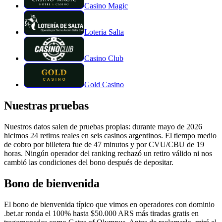
Casino Magic
Loteria Salta
Casino Club
Gold Casino
Nuestras pruebas
Nuestros datos salen de pruebas propias: durante mayo de 2026
hicimos 24 retiros reales en seis casinos argentinos. El tiempo medio
de cobro por billetera fue de 47 minutos y por CVU/CBU de 19
horas. Ningún operador del ranking rechazó un retiro válido ni nos
cambió las condiciones del bono después de depositar.
Bono de bienvenida
El bono de bienvenida típico que vimos en operadores con dominio
.bet.ar ronda el 100% hasta $50.000 ARS más tiradas gratis en