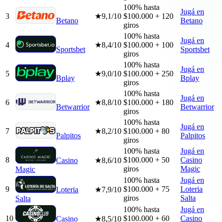
100% hasta
Jugá en
3
★
9,1/10
$100.000 + 120
Betano
Betano
giros
100% hasta
Jugá en
4
★
8,4/10
$100.000 + 100
Sportsbet
Sportsbet
giros
100% hasta
Jugá en
5
★
9,0/10
$100.000 + 250
Bplay
Bplay
giros
100% hasta
Jugá en
6
★
8,8/10
$100.000 + 180
Betwarrior
Betwarrior
giros
100% hasta
Jugá en
7
★
8,2/10
$100.000 + 80
Palpitos
Palpitos
giros
100% hasta
Jugá en
8
$100.000 + 50
Casino
Casino
★
8,6/10
giros
Magic
Magic
100% hasta
Jugá en
9
$100.000 + 75
Loteria
Loteria
★
7,9/10
giros
Salta
Salta
100% hasta
Jugá en
10
$100.000 + 60
Casino
Casino
★
8,5/10