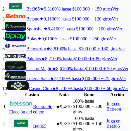
2
Bet365
★
9,3
100% hasta $100.000 + 150 giros
Ver
3
Betano
★
9,1
100% hasta $100.000 + 120 giros
Ver
4
Sportsbet
★
8,4
100% hasta $100.000 + 100 giros
Ver
5
Bplay
★
9,0
100% hasta $100.000 + 250 giros
Ver
6
Betwarrior
★
8,8
100% hasta $100.000 + 180 giros
Ver
7
Palpitos
★
8,2
100% hasta $100.000 + 80 giros
Ver
8
Casino Magic
★
8,6
100% hasta $100.000 + 50 giros
Ver
9
Loteria Salta
★
7,9
100% hasta $100.000 + 75 giros
Ver
10
Casino Club
★
8,5
100% hasta $100.000 + 60 giros
Ver
#
Casino
Nota
Bono
Acción
100% hasta
Jugá en
1
$100.000 + 200
Betsson
★
★
9,4/10
Betsson
giros
Elección del editor
100% hasta
Jugá en
2
★
9,3/10
$100.000 + 150
Bet365
Bet365
giros