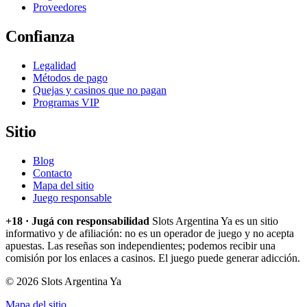
Proveedores
Confianza
Legalidad
Métodos de pago
Quejas y casinos que no pagan
Programas VIP
Sitio
Blog
Contacto
Mapa del sitio
Juego responsable
+18 · Jugá con responsabilidad
Slots Argentina Ya es un sitio
informativo y de afiliación: no es un operador de juego y no acepta
apuestas. Las reseñas son independientes; podemos recibir una
comisión por los enlaces a casinos. El juego puede generar adicción.
© 2026 Slots Argentina Ya
Mapa del sitio