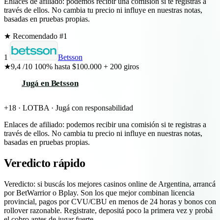
Enlaces de afiliado: podemos recibir una comisión si te registras a
través de ellos. No cambia tu precio ni influye en nuestras notas,
basadas en pruebas propias.
★ Recomendado #1
1
Betsson
★
9,4
/10
100% hasta $100.000 + 200 giros
Jugá en Betsson
+18 · LOTBA · Jugá con responsabilidad
Enlaces de afiliado: podemos recibir una comisión si te registras a
través de ellos. No cambia tu precio ni influye en nuestras notas,
basadas en pruebas propias.
Veredicto rápido
Veredicto: si buscás los mejores casinos online de Argentina, arrancá
por BetWarrior o Bplay. Son los que mejor combinan licencia
provincial, pagos por CVU/CBU en menos de 24 horas y bonos con
rollover razonable. Registrate, depositá poco la primera vez y probá
el cobro antes de jugar fuerte.